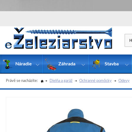
Náradie
Záhrada
Stavba
Právě se nacházíte:
Dielňa a garáž
Ochranné pomôcky
Odevy