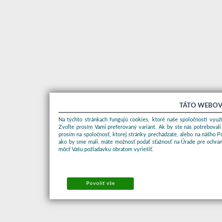
TÁTO WEBOV
Na týchto stránkach fungujú cookies, ktoré naše spoločnosti využí
Zvoľte prosím Vami preferovaný variant. Ak by ste nás potrebovali
prosím na spoločnosť, ktorej stránky prechádzate, alebo na nášho 
ako by sme mali, máte možnosť podať sťažnosť na Úrade pre ochran
môcť Vašu požiadavku obratom vyriešiť.
Povoliť vše