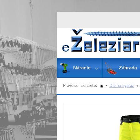
Náradie
Záhrada
Právě se nacházíte:
Dielňa a garáž