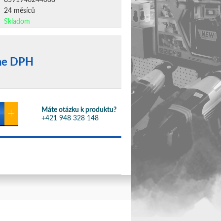
8591940244088
24 měsíců
Skladom
ane DPH
Máte otázku k produktu?
+421 948 328 148