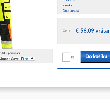
EAN kód
Záruka
Dostupnosť
€ 56.09 vrát
Cena
ridať k porovnaniu
ks