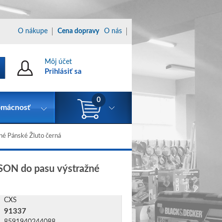
O nákupe
Cena dopravy
O nás
Môj účet
Prihlásiť sa
0
mácnosť
é Pánské Žluto černá
SON do pasu výstražné
CXS
91337