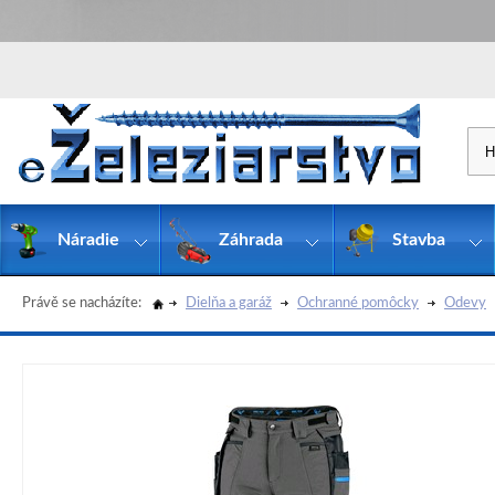
Náradie
Záhrada
Stavba
Právě se nacházíte:
Dielňa a garáž
Ochranné pomôcky
Odevy