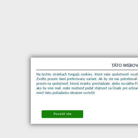
TÁTO WEBOV
Na týchto stránkach fungujú cookies, ktoré naše spoločnosti využí
Zvoľte prosím Vami preferovaný variant. Ak by ste nás potrebovali
prosím na spoločnosť, ktorej stránky prechádzate, alebo na nášho 
ako by sme mali, máte možnosť podať sťažnosť na Úrade pre ochran
môcť Vašu požiadavku obratom vyriešiť.
Povoliť vše