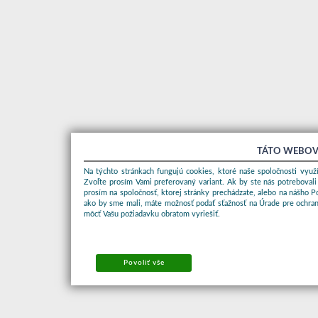
TÁTO WEBOV
Na týchto stránkach fungujú cookies, ktoré naše spoločnosti využí
Zvoľte prosím Vami preferovaný variant. Ak by ste nás potrebovali
prosím na spoločnosť, ktorej stránky prechádzate, alebo na nášho 
ako by sme mali, máte možnosť podať sťažnosť na Úrade pre ochran
môcť Vašu požiadavku obratom vyriešiť.
Povoliť vše