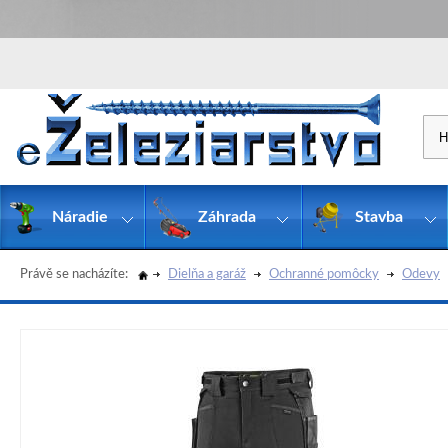
Náradie
Záhrada
Stavba
Právě se nacházíte:
Dielňa a garáž
Ochranné pomôcky
Odevy