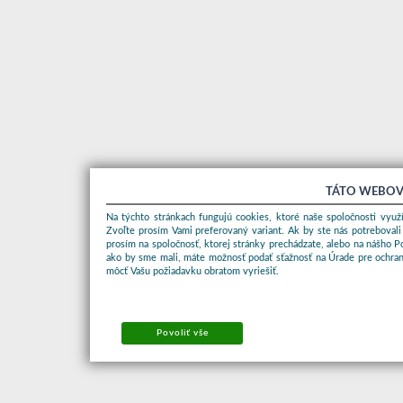
TÁTO WEBOV
Na týchto stránkach fungujú cookies, ktoré naše spoločnosti využí
Zvoľte prosím Vami preferovaný variant. Ak by ste nás potrebovali
prosím na spoločnosť, ktorej stránky prechádzate, alebo na nášho 
ako by sme mali, máte možnosť podať sťažnosť na Úrade pre ochran
môcť Vašu požiadavku obratom vyriešiť.
Povoliť vše