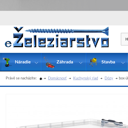
Náradie
Záhrada
Stavba
Právě se nacházíte:
Domácnosť
Kuchynský riad
Dózy
box ú