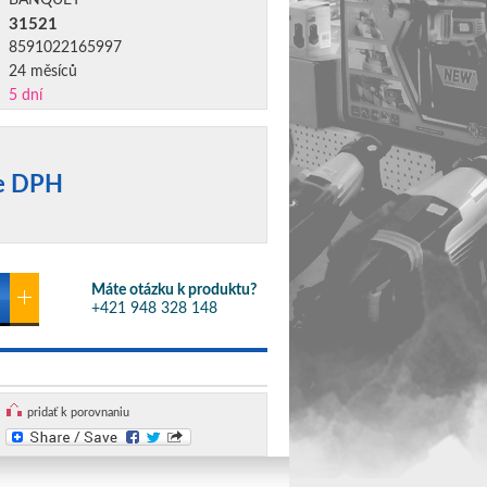
BANQUET
31521
8591022165997
24 měsíců
5 dní
ne DPH
Máte otázku k produktu?
+421 948 328 148
pridať k porovnaniu