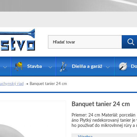
Stavba
Dielňa a garáž
Do
uchynský riad
Banquet tanier 24 cm
Banquet tanier 24 cm
Priemer: 24 cm Materiál: porcelán
áno Plytký nedekorovaný tanier je
ho používať do mikrovlnnej rúry a