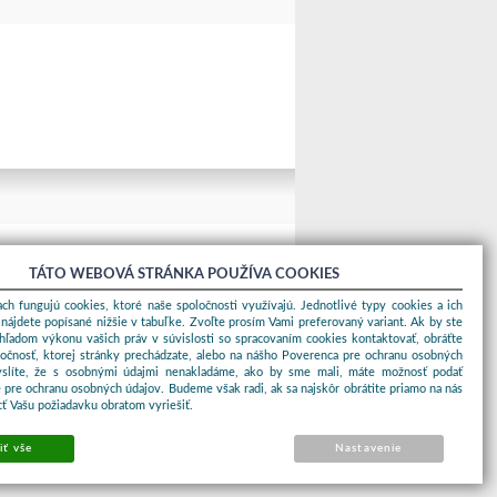
TÁTO WEBOVÁ STRÁNKA POUŽÍVA COOKIES
ch fungujú cookies, ktoré naše spoločnosti využívajú. Jednotlivé typy cookies a ich
nájdete popísané nižšie v tabuľke. Zvoľte prosím Vami preferovaný variant. Ak by ste
ohľadom výkonu vašich práv v súvislosti so spracovaním cookies kontaktovať, obráťte
ločnosť, ktorej stránky prechádzate, alebo na nášho Poverenca pre ochranu osobných
yslíte, že s osobnými údajmi nenakladáme, ako by sme mali, máte možnosť podať
 pre ochranu osobných údajov. Budeme však radi, ak sa najskôr obrátite priamo na nás
ť Vašu požiadavku obratom vyriešiť.
iť vše
Nastavenie