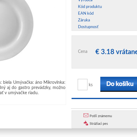
Výrobca
Kód produktu
EAN kód
Záruka
Dostupnosť
€ 3.18 vráta
Cena
a: biela Umývačka: áno Mikrovlnka:
ks
dný aj do gastro prevádzky, možno
ať v umývačke riadu.
Pošli známemu
Strážiaci pes