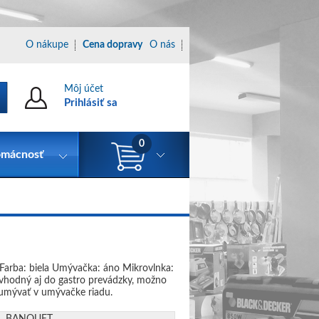
O nákupe
Cena dopravy
O nás
Môj účet
Prihlásiť sa
0
mácnosť
 Farba: biela Umývačka: áno Mikrovlnka:
 vhodný aj do gastro prevádzky, možno
 umývať v umývačke riadu.