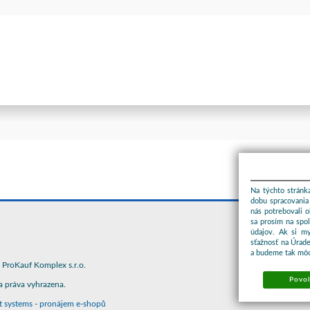
Na týchto stránka
dobu spracovania 
nás potrebovali 
sa prosím na spo
údajov. Ak si m
sťažnosť na Úrade
a budeme tak môc
ProKauf Komplex s.r.o.
Povol
 práva vyhrazena.
t systems
-
pronájem e-shopů