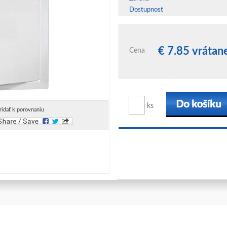
Dostupnosť
€ 7.85 vráta
Cena
ks
ridať k porovnaniu