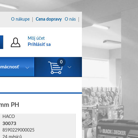
O nákupe
Cena dopravy
O nás
Môj účet
Prihlásiť sa
0
mácnosť
0mm PH
HACO
30073
8590229000025
24 měsíců