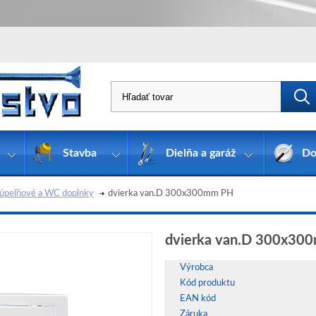
Stavba
Dielňa a garáž
Do
úpeľňové a WC doplnky
dvierka van.D 300x300mm PH
dvierka van.D 300x30
Výrobca
Kód produktu
EAN kód
Záruka