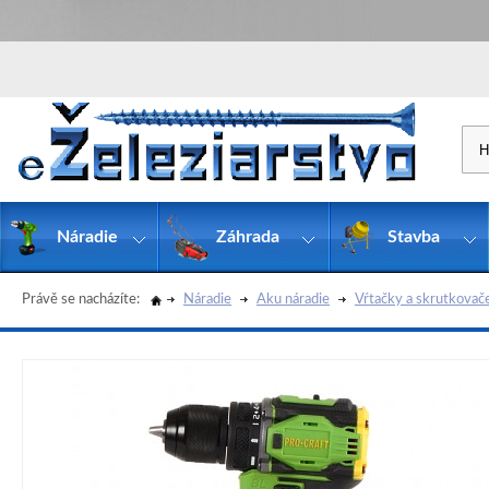
Náradie
Záhrada
Stavba
Právě se nacházíte:
Náradie
Aku náradie
Vŕtačky a skrutkovač