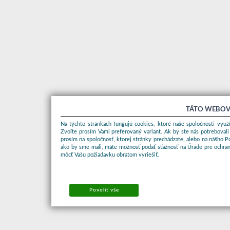
TÁTO WEBOV
Na týchto stránkach fungujú cookies, ktoré naše spoločnosti využí
Zvoľte prosím Vami preferovaný variant. Ak by ste nás potrebovali
prosím na spoločnosť, ktorej stránky prechádzate, alebo na nášho 
ako by sme mali, máte možnosť podať sťažnosť na Úrade pre ochran
môcť Vašu požiadavku obratom vyriešiť.
Povoliť vše