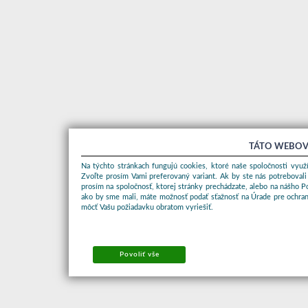
TÁTO WEBOV
Na týchto stránkach fungujú cookies, ktoré naše spoločnosti využí
Zvoľte prosím Vami preferovaný variant. Ak by ste nás potrebovali
prosím na spoločnosť, ktorej stránky prechádzate, alebo na nášho 
ako by sme mali, máte možnosť podať sťažnosť na Úrade pre ochran
môcť Vašu požiadavku obratom vyriešiť.
Povoliť vše