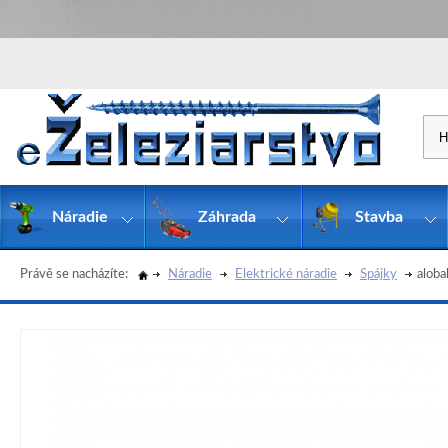
Náradie
Záhrada
Stavba
Právě se nacházíte:
Náradie
Elektrické náradie
Spájky
alob