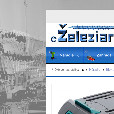
Náradie
Záhrada
Právě se nacházíte:
Náradie
Elekt