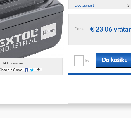
3
Dostupnosť
€ 23.06 vrát
Cena
ks
ridať k porovnaniu