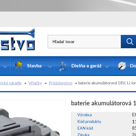
Stavba
Dielňa a garáž
Do
rické náradie
Vŕtačky
Príslušenstvo
baterie akumulátorová 18V, Li-i
baterie akumulátorová 
E
Výrobca
1
Kód produktu
8
EAN kód
2
Záruka