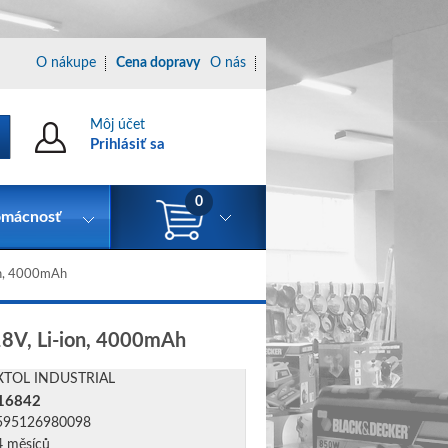
O nákupe
Cena dopravy
O nás
Môj účet
Prihlásiť sa
0
mácnosť
on, 4000mAh
18V, Li-ion, 4000mAh
XTOL INDUSTRIAL
16842
595126980098
4 měsíců