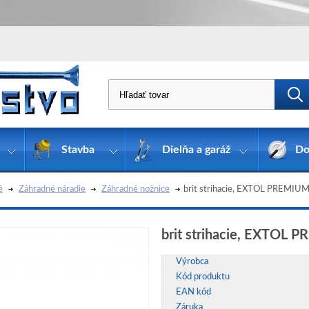
Stavba
Dielňa a garáž
Do
é
Záhradné náradie
Záhradné nožnice
brit strihacie, EXTOL PREMIU
brit strihacie, EXTOL
Výrobca
Kód produktu
EAN kód
Záruka