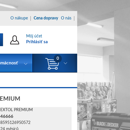
O nákupe
Cena dopravy
O nás
Môj účet
Prihlásiť sa
0
mácnosť
M
 PREMIUM
EXTOL PREMIUM
46666
8595126950572
24 měsíců