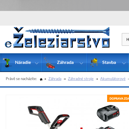
Náradie
Záhrada
Stavba
Právě se nacházíte:
Záhrada
Záhradné stroje
Akumulátorové