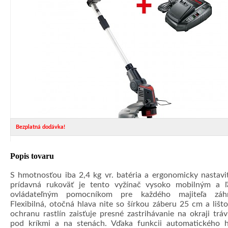
Bezplatná dodávka!
Popis tovaru
S hmotnosťou iba 2,4 kg vr. batéria a ergonomicky nastavi
prídavná rukoväť je tento vyžínač vysoko mobilným a ľ
ovládateľným pomocníkom pre každého majiteľa záhr
Flexibilná, otočná hlava nite so šírkou záberu 25 cm a lišt
ochranu rastlín zaisťuje presné zastrihávanie na okraji tráv
pod kríkmi a na stenách. Vďaka funkcii automatického 