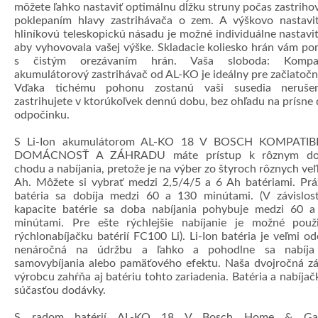
môžete ľahko nastaviť optimálnu dĺžku struny počas zastriho
poklepaním hlavy zastrihávača o zem. A výškovo nastavi
hliníkovú teleskopickú násadu je možné individuálne nastaviť
aby vyhovovala vašej výške. Skladacie koliesko hrán vám p
s čistým orezávaním hrán. Vaša sloboda: Kompa
akumulátorový zastrihávač od AL-KO je ideálny pre začiatočn
Vďaka tichému pohonu zostanú vaši susedia neruše
zastrihujete v ktorúkoľvek dennú dobu, bez ohľadu na prísne
odpočinku.
S Li-Ion akumulátorom AL-KO 18 V BOSCH KOMPATIB
DOMÁCNOSŤ A ZÁHRADU máte prístup k rôznym d
chodu a nabíjania, pretože je na výber zo štyroch rôznych veľ
Ah. Môžete si vybrať medzi 2,5/4/5 a 6 Ah batériami. Pr
batéria sa dobíja medzi 60 a 130 minútami. (V závislos
kapacite batérie sa doba nabíjania pohybuje medzi 60 
minútami. Pre ešte rýchlejšie nabíjanie je možné použ
rýchlonabíjačku batérií FC100 Li). Li-Ion batéria je veľmi od
nenáročná na údržbu a ľahko a pohodlne sa nabíja
samovybíjania alebo pamäťového efektu. Naša dvojročná z
výrobcu zahŕňa aj batériu tohto zariadenia. Batéria a nabíjač
súčasťou dodávky.
S radom batérií AL-KO 18 V Bosch Home & Ga