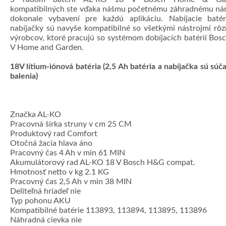
kompatibilných ste vďaka nášmu početnému záhradnému ná
dokonale vybavení pre každú aplikáciu. Nabíjacie baté
nabíjačky sú navyše kompatibilné so všetkými nástrojmi rô
výrobcov, ktoré pracujú so systémom dobíjacích batérií Bos
V Home and Garden.
18V lítium-iónová batéria (2,5 Ah batéria a nabíjačka sú súč
balenia)
Značka AL-KO
Pracovná šírka struny v cm 25 CM
Produktový rad Comfort
Otočná žacia hlava áno
Pracovný čas 4 Ah v min 61 MIN
Akumulátorový rad AL-KO 18 V Bosch H&G compat.
Hmotnosť netto v kg 2.1 KG
Pracovný čas 2,5 Ah v min 38 MIN
Deliteľná hriadeľ nie
Typ pohonu AKU
Kompatibilné batérie 113893, 113894, 113895, 113896
Náhradná cievka nie