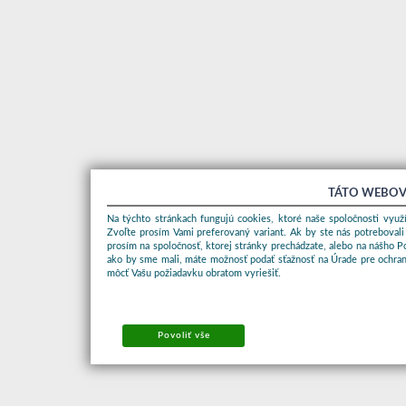
TÁTO WEBOV
Na týchto stránkach fungujú cookies, ktoré naše spoločnosti využí
Zvoľte prosím Vami preferovaný variant. Ak by ste nás potrebovali
prosím na spoločnosť, ktorej stránky prechádzate, alebo na nášho 
ako by sme mali, máte možnosť podať sťažnosť na Úrade pre ochran
môcť Vašu požiadavku obratom vyriešiť.
Povoliť vše