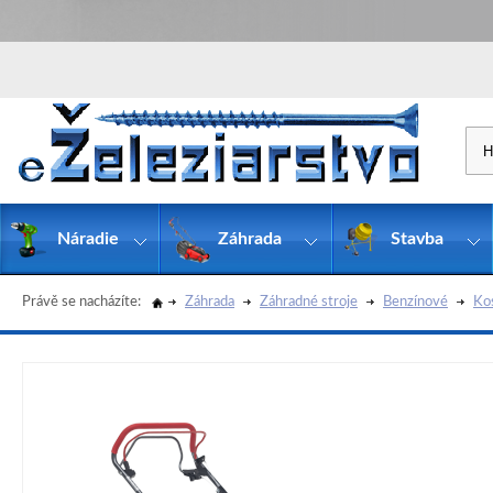
Náradie
Záhrada
Stavba
Právě se nacházíte:
Záhrada
Záhradné stroje
Benzínové
Ko