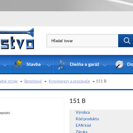
Stavba
Dielňa a garáž
Do
dné stroje
Benzínové
Krovinorezy a orezávače
151 B
151 B
Výrobca
Kód produktu
EAN kód
Záruka