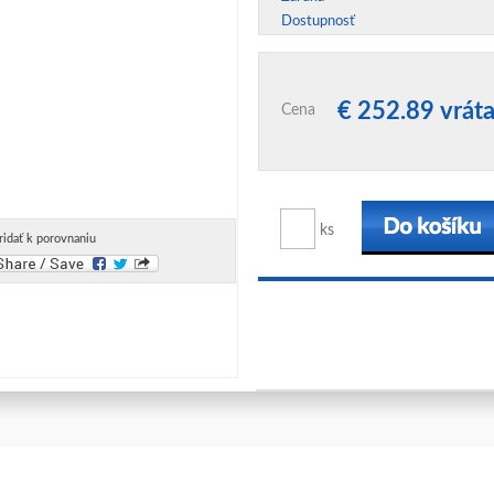
Dostupnosť
€ 252.89 vrá
Cena
ks
ridať k porovnaniu