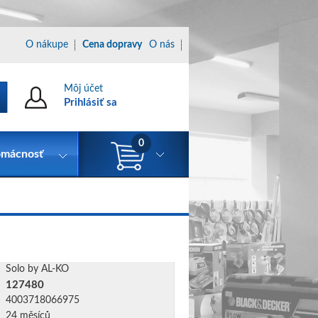
O nákupe
Cena dopravy
O nás
Môj účet
Prihlásiť sa
0
mácnosť
Solo by AL-KO
127480
4003718066975
24 měsíců