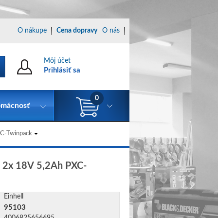
O nákupe
Cena dopravy
O nás
Môj účet
Prihlásiť sa
0
mácnosť
XC-Twinpack
e 2x 18V 5,2Ah PXC-
Einhell
95103