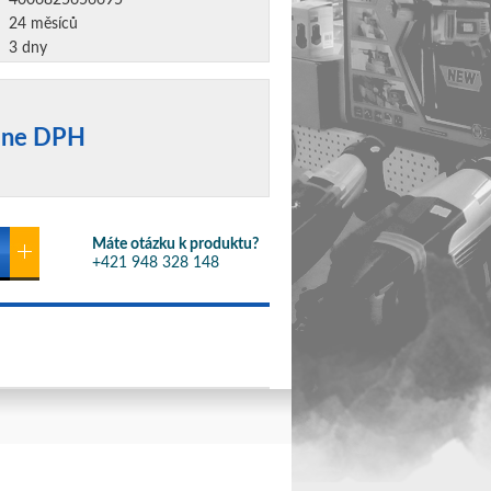
4006825656695
24 měsíců
3 dny
tane DPH
Máte otázku k produktu?
+421 948 328 148