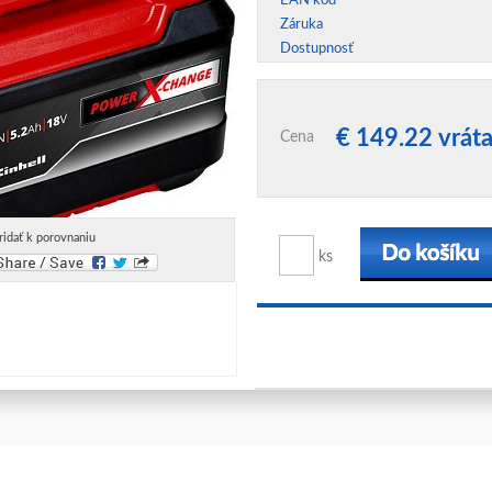
EAN kód
Záruka
Dostupnosť
€ 149.22 vrá
Cena
ridať k porovnaniu
ks