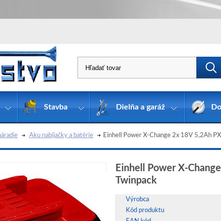
Stavba
Dielňa a garáž
Do
áradie
Aku nabíjačky a batérie
Einhell Power X-Change 2x 18V 5,2Ah P
Einhell Power X-Chang
Twinpack
Výrobca
Kód produktu