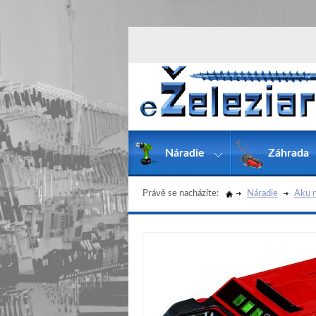
Náradie
Záhrada
Právě se nacházíte:
Náradie
Aku n