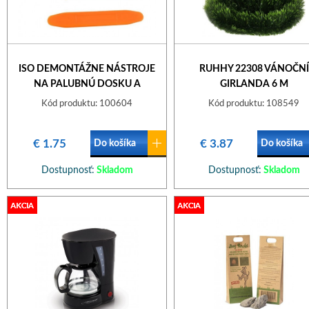
ISO DEMONTÁŽNE NÁSTROJE
RUHHY 22308 VÁNOČNÍ
NA PALUBNÚ DOSKU A
GIRLANDA 6 M
ČALÚNENIE - 4KS, 3307
Kód produktu: 100604
Kód produktu: 108549
€ 1.75
€ 3.87
Do košíka
Do košíka
Dostupnosť:
Skladom
Dostupnosť:
Skladom