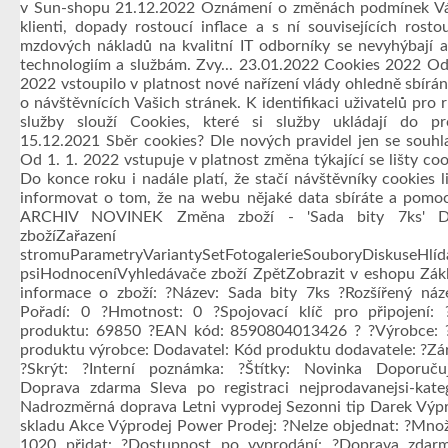
v Sun-shopu 21.12.2022 Oznámení o změnách podmínek Vá
klienti, dopady rostoucí inflace a s ní souvisejících rosto
mzdových nákladů na kvalitní IT odborníky se nevyhýbají a
technologiím a službám. Zvy... 23.01.2022 Cookies 2022 Od
2022 vstoupilo v platnost nové nařízení vlády ohledně sbírán
o návštěvnících Vašich stránek. K identifikaci uživatelů pro 
služby slouží Cookies, které si služby ukládají do pro
15.12.2021 Sběr cookies? Dle nových pravidel jen se souh
Od 1. 1. 2022 vstupuje v platnost změna týkající se lišty coo
Do konce roku i nadále platí, že stačí návštěvníky cookies l
informovat o tom, že na webu nějaké data sbíráte a pomocí
ARCHIV NOVINEK Změna zboží - 'Sada bity 7ks' De
zbožíZařazení 
stromuParametryVariantySetFotogalerieSouboryDiskuseHlíd
psiHodnoceníVyhledávače zboží ZpětZobrazit v eshopu Zák
informace o zboží: ?Název: Sada bity 7ks ?Rozšířený náz
Pořadí: 0 ?Hmotnost: 0 ?Spojovací klíč pro připojení:
produktu: 69850 ?EAN kód: 8590804013426 ? ?Výrobce: 
produktu výrobce: Dodavatel: Kód produktu dodavatele: ?Zá
?Skrýt: ?Interní poznámka: ?Štítky: Novinka Doporuču
Doprava zdarma Sleva po registraci nejprodavanejsi-kate
Nadrozměrná doprava Letni vyprodej Sezonni tip Darek Výp
skladu Akce Výprodej Power Prodej: ?Nelze objednat: ?Množ
1020 přidat: ?Dostupnost po vyprodání: ?Doprava zdarm