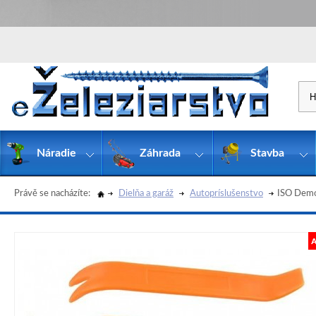
Náradie
Záhrada
Stavba
Právě se nacházíte:
Dielňa a garáž
Autopríslušenstvo
ISO Demon