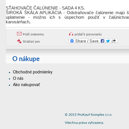
SŤAHOVAČE ČALÚNENIE - SADA 4 KS.
ŠIROKÁ ŠKÁLA APLIKÁCIA - Odstraňovače čalúnenie majú š
uplatnenie - možno ich s úspechom použiť v čalúnictva
karosárňach,
Pošli známemu
pridať k porovnaniu
Strážiaci pes
O nákupe
Obchodné podmienky
O nás
Ako nakupovať
© 2015 ProKauf Komplex s.r.o.
Všechna práva vyhrazena.