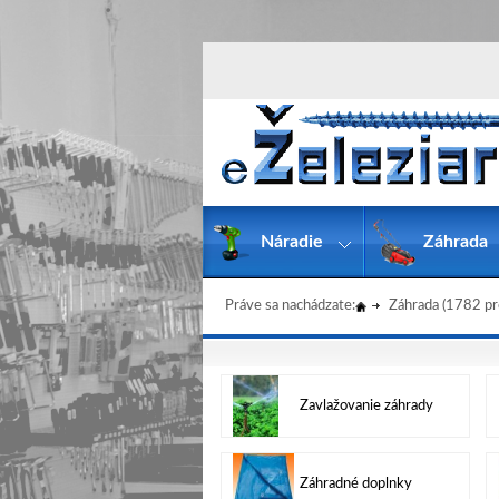
Náradie
Záhrada
Práve sa nachádzate:
Záhrada
(1782 pr
Zavlažovanie záhrady
Záhradné doplnky