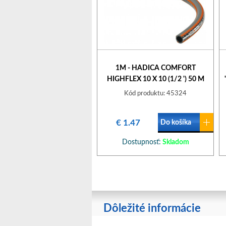
1M - HADICA COMFORT
HIGHFLEX 10 X 10 (1/2 ') 50 M
BEZ ARMATÚR, METRÁŽ 18069-
Kód produktu: 45324
22 GARDENA 967248601
€ 1.47
Do košíka
Dostupnosť:
Skladom
Dôležité informácie