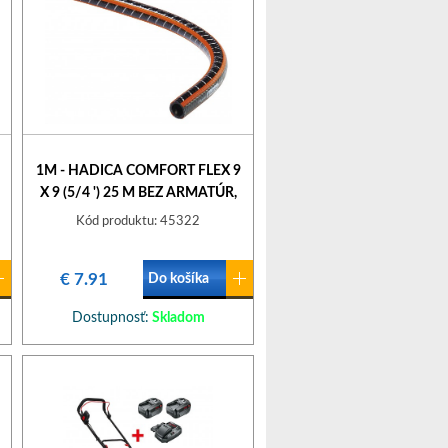
1M - HADICA COMFORT FLEX 9
X 9 (5/4 ') 25 M BEZ ARMATÚR,
METRÁŽ 18058-22 GARDENA
Kód produktu: 45322
967247901
€ 7.91
Do košíka
Dostupnosť:
Skladom