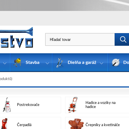
Stavba
Dielňa a garáž
Do
oduktů)
Hadice a vozíky na
Postrekovače
hadice
Čerpadlá
Črepníky a kvetináče