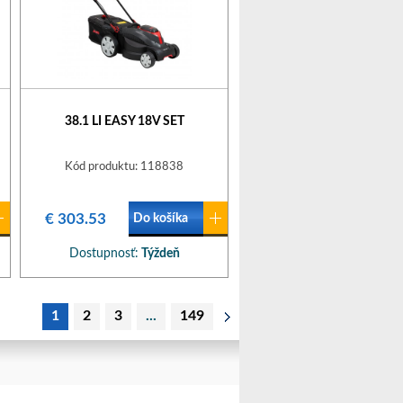
38.1 LI EASY 18V SET
Kód produktu: 118838
€ 303.53
Do košíka
Dostupnosť:
Týždeň
1
2
3
...
149