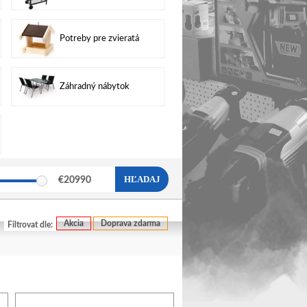
Potreby pre zvieratá
Záhradný nábytok
HĽADAJ
€
20990
Akcia
Doprava zdarma
Filtrovat dle: