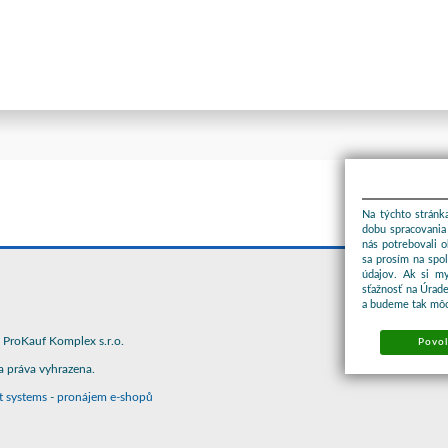
Na týchto stránka
dobu spracovania 
nás potrebovali 
sa prosím na spo
údajov. Ak si m
sťažnosť na Úrade
a budeme tak môc
ProKauf Komplex s.r.o.
Povol
 práva vyhrazena.
t systems
-
pronájem e-shopů