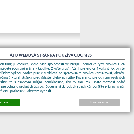
TÁTO WEBOVÁ STRÁNKA POUŽÍVA COOKIES
ch fungujú cookies, ktoré naše spoločnosti využívajú. Jednotlivé typy cookies a ich
nájdete popísané nižšie v tabuľke. Zvoľte prosím Vami preferovaný variant. Ak by ste
ohľadom výkonu vašich práv v súvislosti so spracovaním cookies kontaktovať, obráťte
ločnosť, ktorej stránky prechádzate, alebo na nášho Poverenca pre ochranu osobných
yslíte, že s osobnými údajmi nenakladáme, ako by sme mali, máte možnosť podať
 pre ochranu osobných údajov. Budeme však radi, ak sa najskôr obrátite priamo na nás
ť Vašu požiadavku obratom vyriešiť.
iť vše
Nastavenie