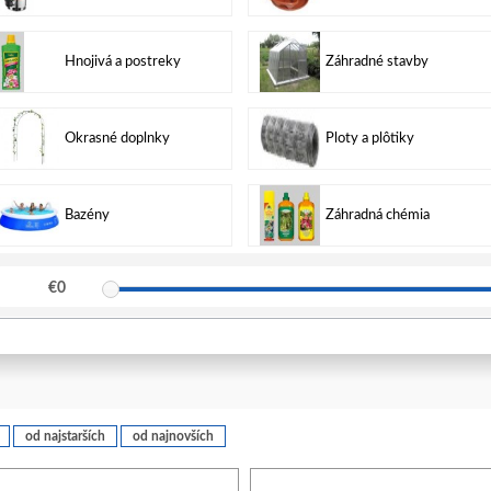
Hnojivá a postreky
Záhradné stavby
Okrasné doplnky
Ploty a plôtiky
Bazény
Záhradná chémia
€
0
od najstarších
od najnovších