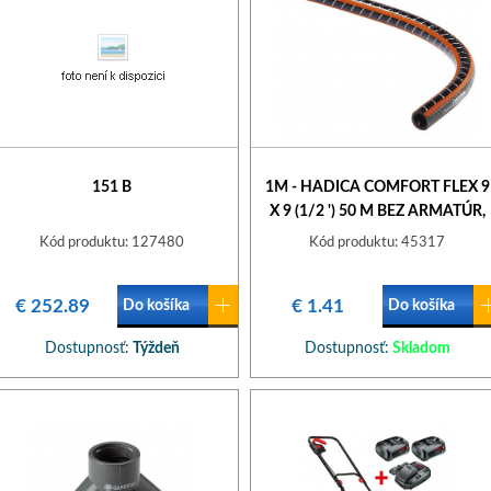
151 B
1M - HADICA COMFORT FLEX 9
X 9 (1/2 ') 50 M BEZ ARMATÚR,
METRÁŽ 18039-22 GARDENA
Kód produktu: 127480
Kód produktu: 45317
967244501
€ 252.89
€ 1.41
Do košíka
Do košíka
Dostupnosť:
Týždeň
Dostupnosť:
Skladom