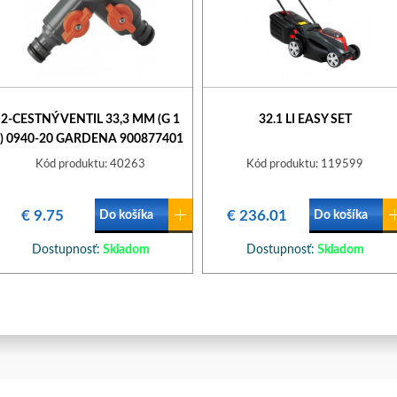
2-CESTNÝ VENTIL 33,3 MM (G 1
32.1 LI EASY SET
') 0940-20 GARDENA 900877401
Kód produktu: 40263
Kód produktu: 119599
€ 9.75
€ 236.01
Do košíka
Do košíka
Dostupnosť:
Skladom
Dostupnosť:
Skladom