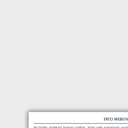
TÁTO WEBOV
Na týchto stránkach fungujú cookies, ktoré naše spoločnosti využí