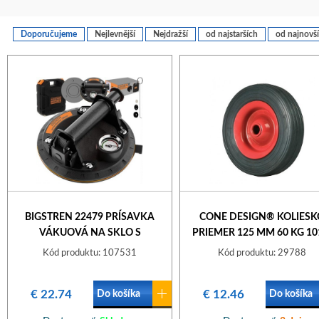
Doporučujeme
Nejlevnější
Nejdražší
od najstarších
od najnovš
BIGSTREN 22479 PRÍSAVKA
CONE DESIGN® KOLIESK
VÁKUOVÁ NA SKLO S
PRIEMER 125 MM 60 KG 10
MANOMETROM
01
Kód produktu: 107531
Kód produktu: 29788
€ 22.74
€ 12.46
Do košíka
Do košíka