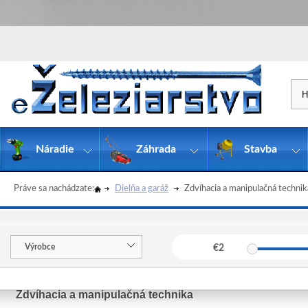
Náradie
Záhrada
Stavba
Práve sa nachádzate:
Dielňa a garáž
Zdvíhacia a manipulačná technik
Výrobce
€
2
Zdvíhacia a manipulačná technika