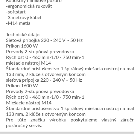
Robustný hliníkové puzdro
-ergonomická rukoväť
-softstart
-3 metrový kábel
-M14 metla
Technické údaje:
Sieťová prípojka 220 - 240 V ~ 50 Hz
Príkon 1600 W
Prevody 2-stupňová prevodovka
Rýchlosť 0 - 460 min-1/0 - 750 min-1
miešacie nástroj M14
Štandardné príslušenstvo 1 špirálový miešacia nástroj na ma
133 mm, 2 kľúče s otvoreným koncom
sieťová prípojka 220 - 240 V ~ 50 Hz
Príkon 1600 W
Prevody 2-stupňová prevodovka
Rýchlosť 0 - 460 min-1/0 - 750 min-1
Miešacie nástroj M14
Štandardné príslušenstvo 1 špirálový miešacia nástroj na ma
133 mm, 2 kľúče s otvoreným koncom
Pre túto značku výrobku poskytujeme vlastný záruč
pozáručný servis.