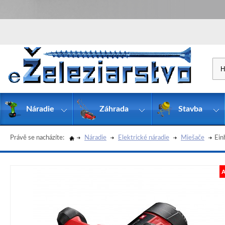
Náradie
Záhrada
Stavba
Právě se nacházíte:
Náradie
Elektrické náradie
Miešače
Ein