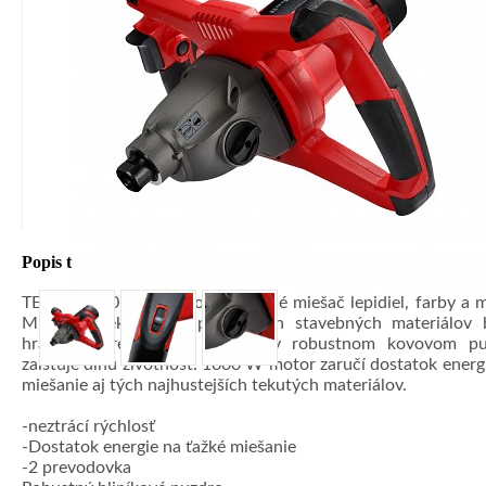
Popis tovaru
TE-MX 1600-2 CE vysoko kvalitné miešač lepidiel, farby a m
Miešanie tekutých a práškových stavebných materiálov 
hračkou. Prevodovka uložená v robustnom kovovom pu
zaisťuje dlhú životnosť. 1600 W motor zaručí dostatok energ
miešanie aj tých najhustejších tekutých materiálov.
4 obrázky v galérii
-neztrácí rýchlosť
-Dostatok energie na ťažké miešanie
-2 prevodovka