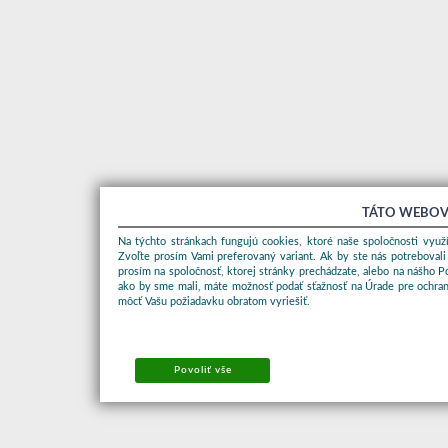
TÁTO WEBOV
Na týchto stránkach fungujú cookies, ktoré naše spoločnosti využí
Zvoľte prosím Vami preferovaný variant. Ak by ste nás potrebovali
prosím na spoločnosť, ktorej stránky prechádzate, alebo na nášho 
ako by sme mali, máte možnosť podať sťažnosť na Úrade pre ochran
môcť Vašu požiadavku obratom vyriešiť.
Povoliť vše