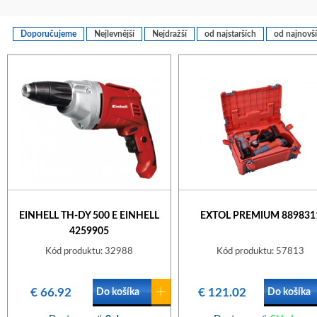
Doporučujeme
Nejlevnější
Nejdražší
od najstarších
od najnovš
EINHELL TH-DY 500 E EINHELL
EXTOL PREMIUM 889831
4259905
Kód produktu: 32988
Kód produktu: 57813
€ 66.92
€ 121.02
Do košíka
Do košíka