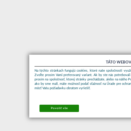
TÁTO WEBOV
Na týchto stránkach fungujú cookies, ktoré naše spoločnosti využí
Zvoľte prosím Vami preferovaný variant. Ak by ste nás potrebovali
prosím na spoločnosť, ktorej stránky prechádzate, alebo na nášho 
ako by sme mali, máte možnosť podať sťažnosť na Úrade pre ochran
môcť Vašu požiadavku obratom vyriešiť.
Povoliť vše