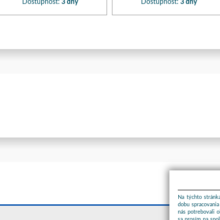
Dostupnosť:
3 dny
Dostupnosť:
3 dny
Na týchto stránka
dobu spracovania 
nás potrebovali 
sa prosím na spo