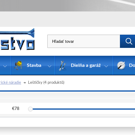
Stavba
Dielňa a garáž
Do
rické náradie
Leštičky
(4 produktů)
€
78