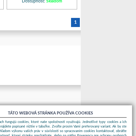
Dostupnosť:
Skladom
1
TÁTO WEBOVÁ STRÁNKA POUŽÍVA COOKIES
ch fungujú cookies, ktoré naše spoločnosti využívajú. Jednotlivé typy cookies a ich
nájdete popísané nižšie v tabuľke. Zvoľte prosím Vami preferovaný variant. Ak by ste
ohľadom výkonu vašich práv v súvislosti so spracovaním cookies kontaktovať, obráťte
ločnosť, ktorej stránky prechádzate, alebo na nášho Poverenca pre ochranu osobných