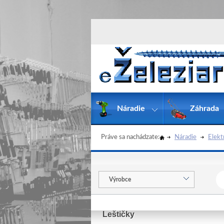
Náradie
Záhrada
Práve sa nachádzate:
Náradie
Elekt
Výrobce
Leštičky