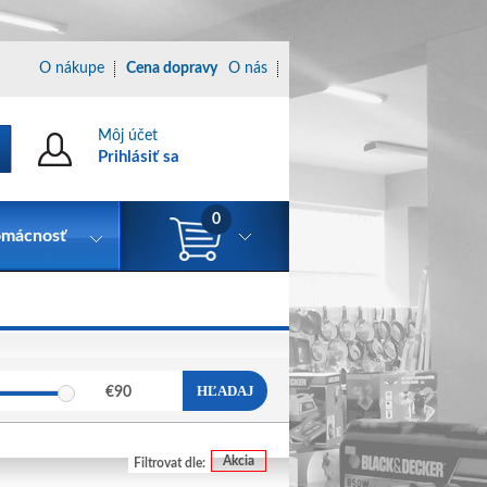
O nákupe
Cena dopravy
O nás
Môj účet
Prihlásiť sa
0
mácnosť
HĽADAJ
€
90
Akcia
Filtrovat dle: