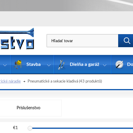
Stavba
Dielňa a garáž
Do
rické náradie
Pneumatické a sekacie kladivá
(43 produktů)
Príslušenstvo
€
1