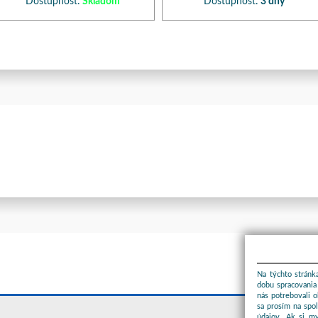
Dostupnosť:
Skladom
Dostupnosť:
3 dny
Na týchto stránka
dobu spracovania 
nás potrebovali 
sa prosím na spo
údajov. Ak si m