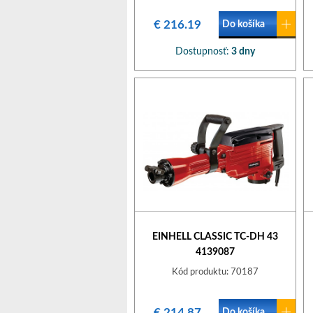
€ 216.19
Do košíka
Dostupnosť:
3 dny
EINHELL CLASSIC TC-DH 43
4139087
Kód produktu: 70187
€ 214.87
Do košíka