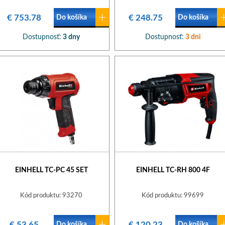
€ 753.78
€ 248.75
Do košíka
Do košíka
Dostupnosť:
3 dny
Dostupnosť:
3 dni
EINHELL TC-PC 45 SET
EINHELL TC-RH 800 4F
Kód produktu: 93270
Kód produktu: 99699
€ 53.65
€ 120.23
Do košíka
Do košíka