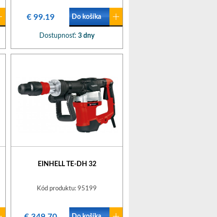
€ 99.19
Do košíka
Dostupnosť:
3 dny
EINHELL TE-DH 32
Kód produktu: 95199
€ 349.70
Do košíka