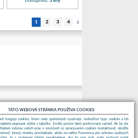
Dostupnosť:
3 dny
1
2
3
4
TÁTO WEBOVÁ STRÁNKA POUŽÍVA COOKIES
ch fungujú cookies, ktoré naše spoločnosti využívajú. Jednotlivé typy cookies a ich
nájdete popísané nižšie v tabuľke. Zvoľte prosím Vami preferovaný variant. Ak by ste
ohľadom výkonu vašich práv v súvislosti so spracovaním cookies kontaktovať, obráťte
ločnosť, ktorej stránky prechádzate, alebo na nášho Poverenca pre ochranu osobných
yslíte, že s osobnými údajmi nenakladáme, ako by sme mali, máte možnosť podať