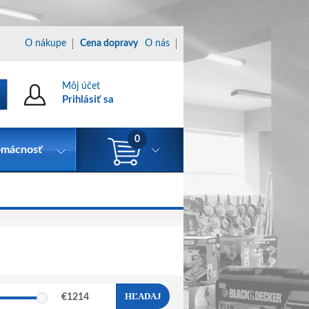
O nákupe
Cena dopravy
O nás
Môj účet
Prihlásiť sa
0
mácnosť
HĽADAJ
€
1214