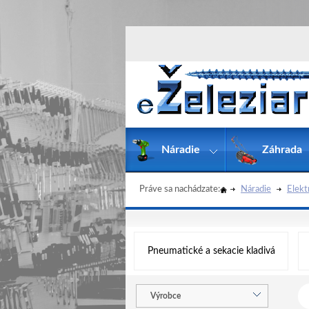
Náradie
Záhrada
Práve sa nachádzate:
Náradie
Elekt
Pneumatické a sekacie kladivá
Výrobce