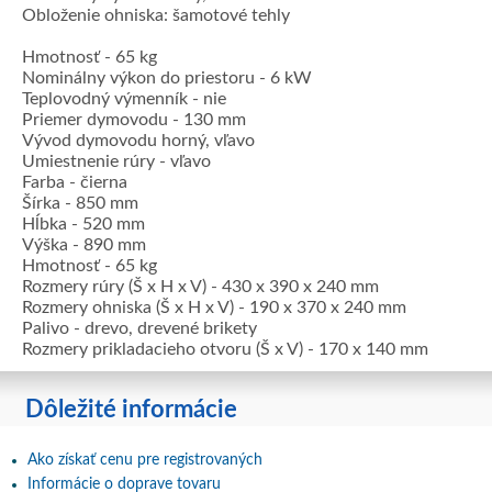
Obloženie ohniska: šamotové tehly
Hmotnosť - 65 kg
Nominálny výkon do priestoru - 6 kW
Teplovodný výmenník - nie
Priemer dymovodu - 130 mm
Vývod dymovodu horný, vľavo
Umiestnenie rúry - vľavo
Farba - čierna
Šírka - 850 mm
Hĺbka - 520 mm
Výška - 890 mm
Hmotnosť - 65 kg
Rozmery rúry (Š x H x V) - 430 x 390 x 240 mm
Rozmery ohniska (Š x H x V) - 190 x 370 x 240 mm
Palivo - drevo, drevené brikety
Rozmery prikladacieho otvoru (Š x V) - 170 x 140 mm
Dôležité informácie
Ako získať cenu pre registrovaných
Informácie o doprave tovaru