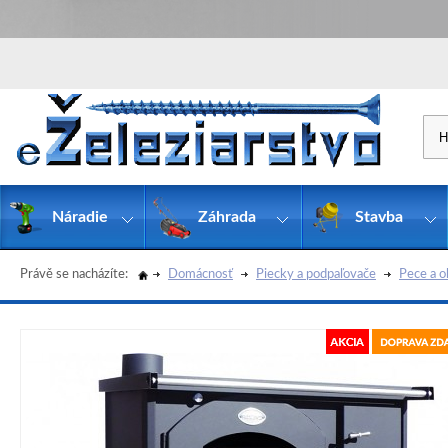
Náradie
Záhrada
Stavba
Právě se nacházíte:
Domácnosť
Piecky a podpaľovače
Pece a o