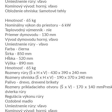
Umiestnenie rúry: vľavo
Komínový vývod: horný, vľavo
Obloženie ohniska: šamotové tehly
Hmotnosť - 65 kg
Nominálny výkon do priestoru - 6 kW
Teplovodný výmenník - nie
Priemer dymovodu - 130 mm
Vývod dymovodu horný, vľavo
Umiestnenie rúry - vľavo
Farba - čierna
Šírka - 850 mm
Hĺbka - 520 mm
Výška - 890 mm
Hmotnosť - 65 kg
Rozmery rúry (Š x H x V) - 430 x 390 x 240 mm
Rozmery ohniska (Š x H x V) - 190 x 370 x 240 mm
Palivo - drevo, drevené brikety
Rozmery prikladacieho otvoru (Š x V) - 170 x 140 mmPres
dvierka rúry
Regulácia výkonu rúry
Ozdobné madlo
Umiestnenie rúry: vľavo
Komínový vývod: horný, vľavo