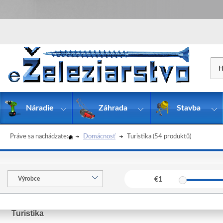
Náradie
Záhrada
Stavba
Práve sa nachádzate:
Domácnosť
Turistika
(54 produktů)
Výrobce
€
1
Turistika