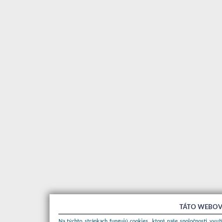
TÁTO WEBOV
Na týchto stránkach fungujú cookies, ktoré naše spoločnosti využí