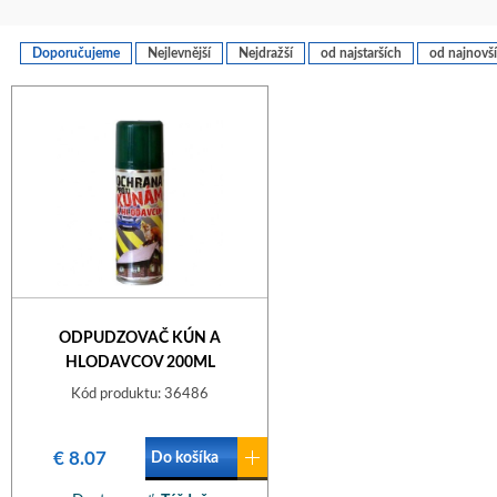
Doporučujeme
Nejlevnější
Nejdražší
od najstarších
od najnovš
ODPUDZOVAČ KÚN A
HLODAVCOV 200ML
Kód produktu: 36486
€ 8.07
Do košíka