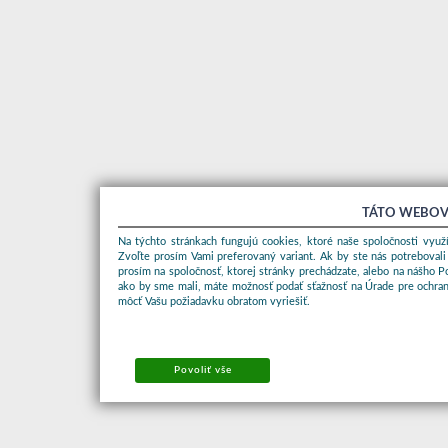
TÁTO WEBOV
Na týchto stránkach fungujú cookies, ktoré naše spoločnosti využí
Zvoľte prosím Vami preferovaný variant. Ak by ste nás potrebovali
prosím na spoločnosť, ktorej stránky prechádzate, alebo na nášho 
ako by sme mali, máte možnosť podať sťažnosť na Úrade pre ochran
môcť Vašu požiadavku obratom vyriešiť.
Povoliť vše