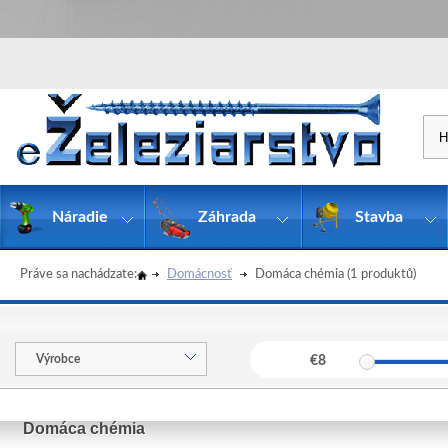
Náradie
Záhrada
Stavba
Práve sa nachádzate:
Domácnosť
Domáca chémia
(1 produktů)
Výrobce
€
8
Domáca chémia