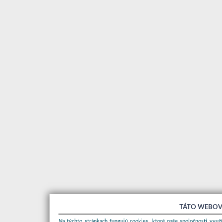
TÁTO WEBOV
Na týchto stránkach fungujú cookies, ktoré naše spoločnosti využí