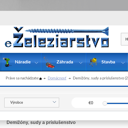
Náradie
Záhrada
Stavba
Práve sa nachádzate:
Domácnosť
Demižóny, sudy a príslušenstvo
(2
Výrobce
€
0
Demižóny, sudy a príslušenstvo