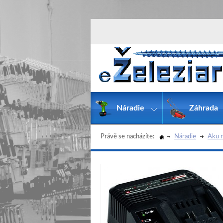
Náradie
Záhrada
Právě se nacházíte:
Náradie
Aku n