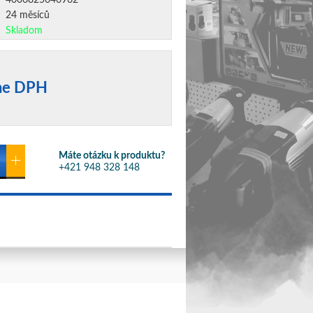
4006825646962
24 měsíců
Skladom
ane DPH
Máte otázku k produktu?
+421 948 328 148