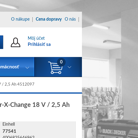
O nákupe
Cena dopravy
O nás
Môj účet
Prihlásiť sa
0
mácnosť
 V / 2,5 Ah 4512097
er-X-Change 18 V / 2,5 Ah
Einhell
77541