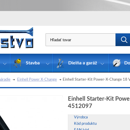
Stavba
Dielňa a garáž
Do
áradie
Einhell Power X-Change
Einhell Starter-Kit Power-X-Change 18
Einhell Starter-Kit Pow
4512097
Výrobca
Kód produktu