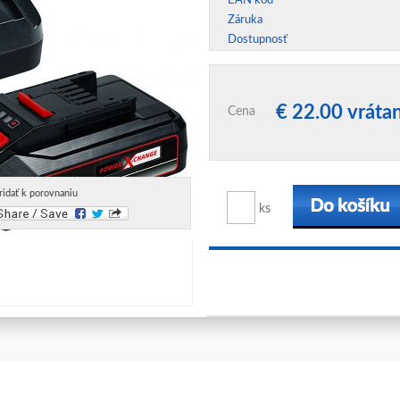
EAN kód
Záruka
Dostupnosť
€ 22.00 vrát
Cena
ridať k porovnaniu
ks