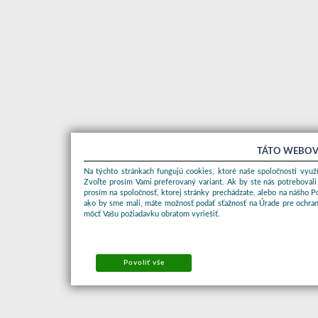
TÁTO WEBOV
Na týchto stránkach fungujú cookies, ktoré naše spoločnosti využí
Zvoľte prosím Vami preferovaný variant. Ak by ste nás potrebovali
prosím na spoločnosť, ktorej stránky prechádzate, alebo na nášho 
ako by sme mali, máte možnosť podať sťažnosť na Úrade pre ochran
môcť Vašu požiadavku obratom vyriešiť.
Povoliť vše