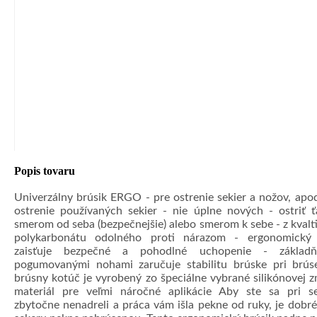
Popis tovaru
Univerzálny brúsik ERGO - pre ostrenie sekier a nožov, apod
ostrenie používaných sekier - nie úplne nových - ostriť 
smerom od seba (bezpečnejšie) alebo smerom k sebe - z kvalt
polykarbonátu odolného proti nárazom - ergonomický 
zaisťuje bezpečné a pohodlné uchopenie - základ
pogumovanými nohami zaručuje stabilitu brúske pri brús
brúsny kotúč je vyrobený zo špeciálne vybrané silikónovej z
materiál pre veľmi náročné aplikácie Aby ste sa pri s
zbytočne nenadreli a práca vám išla pekne od ruky, je dobr