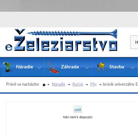
Náradie
Záhrada
Stavba
Právě se nacházíte:
Náradie
Ručné
Píly
brúsik univerzáln