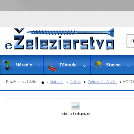
Náradie
Záhrada
Stavba
Právě se nacházíte:
Náradie
Ručné
Záhradné náradie
AGRO V