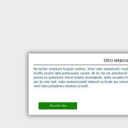
TÁTO WEBOV
Na týchto stránkach fungujú cookies, ktoré naše spoločnosti využí
Zvoľte prosím Vami preferovaný variant. Ak by ste nás potrebovali
prosím na spoločnosť, ktorej stránky prechádzate, alebo na nášho 
ako by sme mali, máte možnosť podať sťažnosť na Úrade pre ochran
môcť Vašu požiadavku obratom vyriešiť.
Povoliť vše