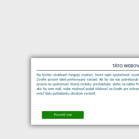
TÁTO WEBOV
Na týchto stránkach fungujú cookies, ktoré naše spoločnosti využí
Zvoľte prosím Vami preferovaný variant. Ak by ste nás potrebovali
prosím na spoločnosť, ktorej stránky prechádzate, alebo na nášho 
ako by sme mali, máte možnosť podať sťažnosť na Úrade pre ochran
môcť Vašu požiadavku obratom vyriešiť.
Povoliť vše