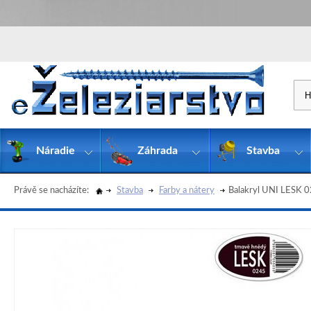
Náradie
Záhrada
Stavba
Právě se nacházíte:
Stavba
Farby a nátery
Balakryl UNI LESK 0