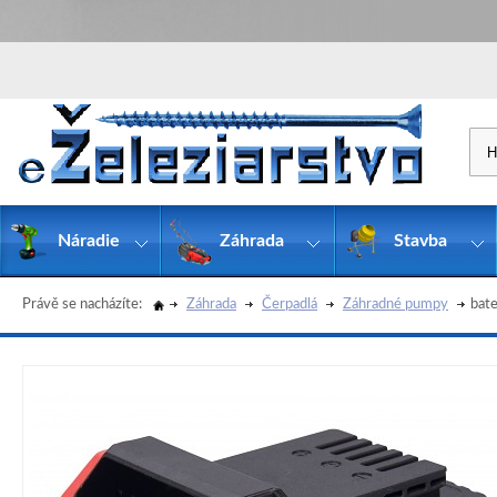
Náradie
Záhrada
Stavba
Právě se nacházíte:
Záhrada
Čerpadlá
Záhradné pumpy
bat