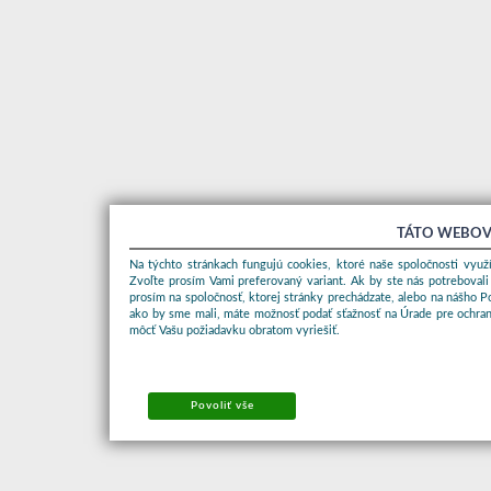
TÁTO WEBOV
Na týchto stránkach fungujú cookies, ktoré naše spoločnosti využí
Zvoľte prosím Vami preferovaný variant. Ak by ste nás potrebovali
prosím na spoločnosť, ktorej stránky prechádzate, alebo na nášho 
ako by sme mali, máte možnosť podať sťažnosť na Úrade pre ochran
môcť Vašu požiadavku obratom vyriešiť.
Povoliť vše