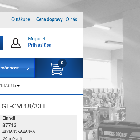
O nákupe
Cena dopravy
O nás
Môj účet
Prihlásiť sa
0
mácnosť
18/33 Li
e GE-CM 18/33 Li
Einhell
87713
4006825646856
24 měsíců