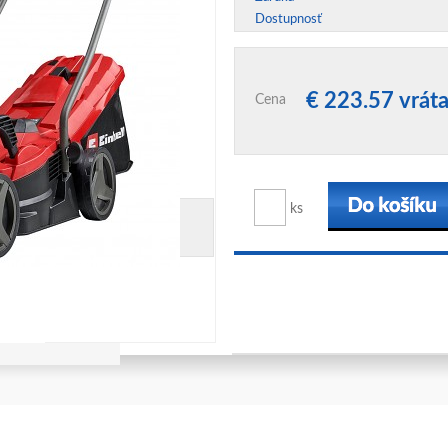
Dostupnosť
€ 223.57 vrá
Cena
ks
ridať k porovnaniu