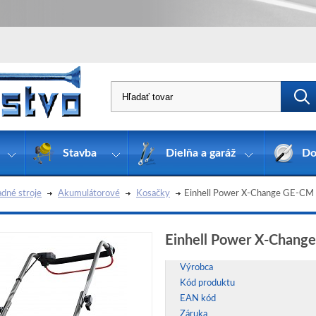
Stavba
Dielňa a garáž
Do
dné stroje
Akumulátorové
Kosačky
Einhell Power X-Change GE-CM 
Einhell Power X-Chang
Výrobca
Kód produktu
EAN kód
Záruka