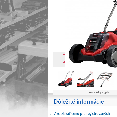
Pošli známemu
p
Strážiaci pes
4 obrázky v galérii
Dôležité informácie
Ako získať cenu pre registrovaných