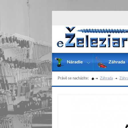
Náradie
Záhrada
Právě se nacházíte:
Záhrada
Záhra