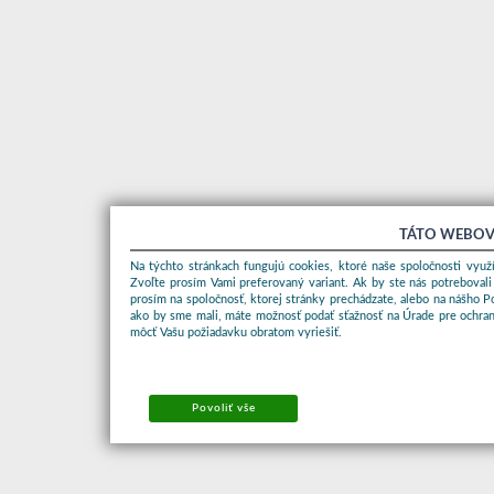
TÁTO WEBOV
Na týchto stránkach fungujú cookies, ktoré naše spoločnosti využí
Zvoľte prosím Vami preferovaný variant. Ak by ste nás potrebovali
prosím na spoločnosť, ktorej stránky prechádzate, alebo na nášho 
ako by sme mali, máte možnosť podať sťažnosť na Úrade pre ochran
môcť Vašu požiadavku obratom vyriešiť.
Povoliť vše