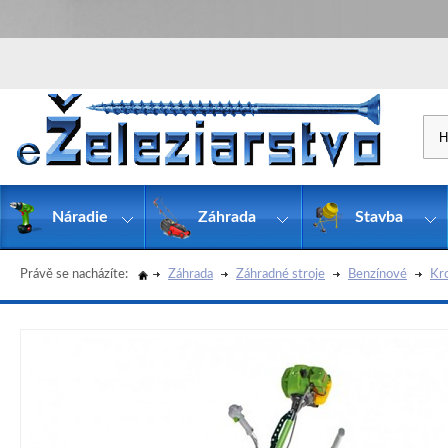
Náradie
Záhrada
Stavba
Právě se nacházíte:
Záhrada
Záhradné stroje
Benzínové
Kr