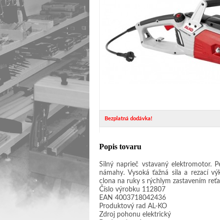
Bezplatná dodávka!
Popis tovaru
Silný naprieč vstavaný elektromotor. 
námahy. Vysoká ťažná sila a rezací v
clona na ruky s rýchlym zastavením reť
Číslo výrobku 112807
EAN 4003718042436
Produktový rad AL-KO
Zdroj pohonu elektrický