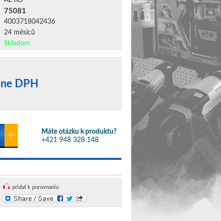
AL-KO
75081
4003718042436
24 měsíců
Skladom
tane DPH
Máte otázku k produktu?
+421 948 328 148
pridať k porovnaniu