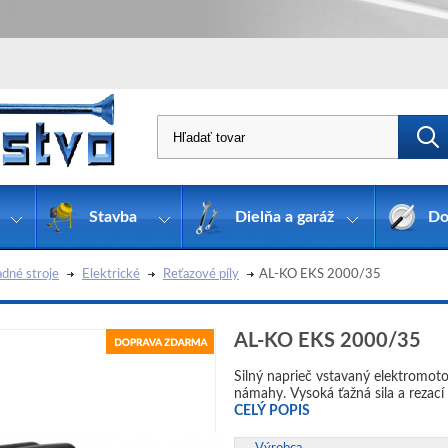
Stavba
Dielňa a garáž
Do
dné stroje
Elektrické
Reťazové píly
AL-KO EKS 2000/35
AL-KO EKS 2000/35
Silný naprieč vstavaný elektromot
námahy. Vysoká ťažná sila a rezací
CELÝ POPIS