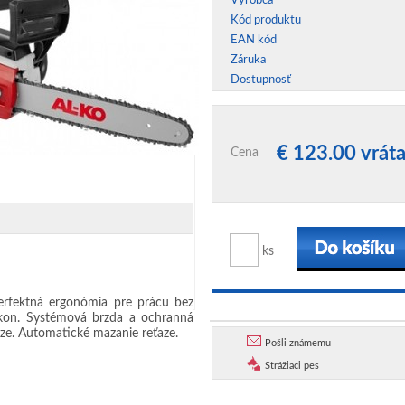
Výrobca
Kód produktu
EAN kód
Záruka
Dostupnosť
€ 123.00 vrá
Cena
ks
Perfektná ergonómia pre prácu bez
ýkon. Systémová brzda a ochranná
aze. Automatické mazanie reťaze.
Pošli známemu
Strážiaci pes