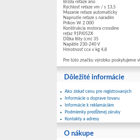
Brzda reťaze áno
Rýchlosť reťaze vm / s 13,5
Mazanie reťaze automaticky
Napnutie reťaze s náradím
Príkon W 2 000
Konštrukcia motora crossline
reťaz 91PJ052X
Dĺžka lišty (cm) 35
Napätie 230-240 V
Hmotnosť cca v kg 4,8
Pre túto značku výrobku poskytujeme vl
Dôležité informácie
Ako získať cenu pre registrovaných
Informácie o doprave tovaru
Informácie k reklamáciám
Podmienky predĺženej záruky
Kontakty a adresy
O nákupe