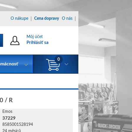
O nákupe
Cena dopravy
O nás
Môj účet
Prihlásiť sa
0
mácnosť
0 / R
Emos
37229
8585001528194
24 měsíců