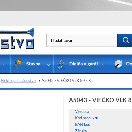
Stavba
Dielňa a garáž
Do
Elektropríslušenstvo
A5043 - VIEČKO VLK 80 / R
A5043 - VIEČKO VLK 8
Výrobca
Kód produktu
EAN kód
Záruka