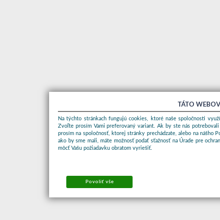
TÁTO WEBOV
Na týchto stránkach fungujú cookies, ktoré naše spoločnosti využí
Zvoľte prosím Vami preferovaný variant. Ak by ste nás potrebovali
prosím na spoločnosť, ktorej stránky prechádzate, alebo na nášho 
ako by sme mali, máte možnosť podať sťažnosť na Úrade pre ochran
môcť Vašu požiadavku obratom vyriešiť.
Povoliť vše