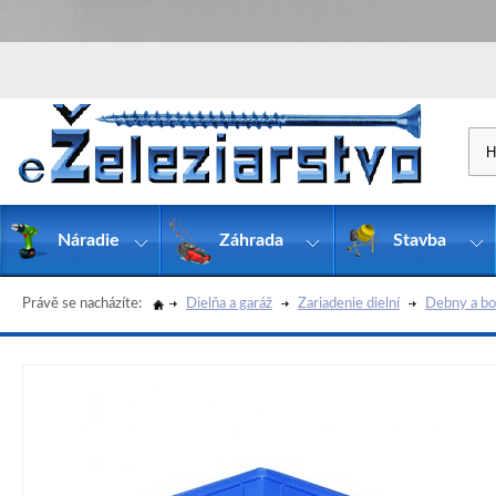
Náradie
Záhrada
Stavba
Právě se nacházíte:
Dielňa a garáž
Zariadenie dielní
Debny a b