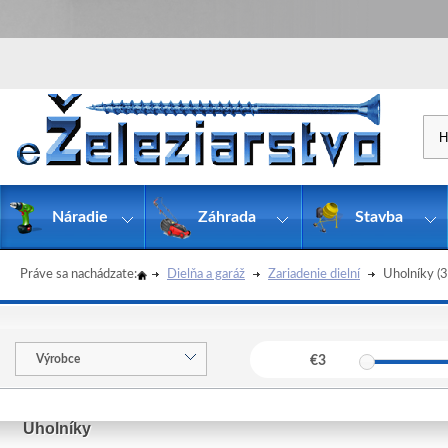
Náradie
Záhrada
Stavba
Práve sa nachádzate:
Dielňa a garáž
Zariadenie dielní
Uholníky
(3
Výrobce
€
3
Uholníky