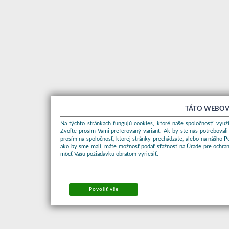
TÁTO WEBOV
Na týchto stránkach fungujú cookies, ktoré naše spoločnosti využí
Zvoľte prosím Vami preferovaný variant. Ak by ste nás potrebovali
prosím na spoločnosť, ktorej stránky prechádzate, alebo na nášho 
ako by sme mali, máte možnosť podať sťažnosť na Úrade pre ochran
môcť Vašu požiadavku obratom vyriešiť.
Povoliť vše