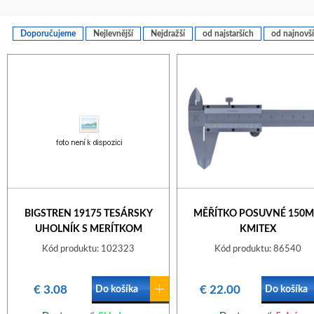
Doporučujeme
Nejlevnější
Nejdražší
od najstarších
od najnovš
BIGSTREN 19175 TESÁRSKY
MĚŘÍTKO POSUVNÉ 150
UHOLNÍK S MERÍTKOM
KMITEX
Kód produktu: 102323
Kód produktu: 86540
€ 3.08
€ 22.00
Do košíka
Do košíka