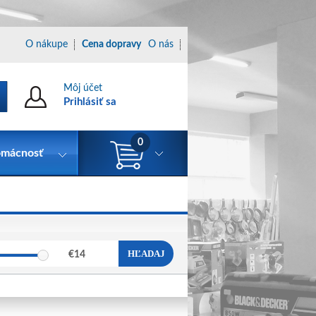
O nákupe
Cena dopravy
O nás
Môj účet
Prihlásiť sa
0
mácnosť
HĽADAJ
€
14