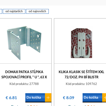
od najstarších
od najnovších
DOMAX PATKA STĹPIKA
KLIKA KLASIK SE ŠTÍTEM XXL
SPOJOVACÍ PROFIL '' U '', 63 X
72/DOZ. PH BÍ BLISTR
100 X 100, ZINOK
Kód produktu: 27788
Kód produktu: 109762
€ 6.81
€ 8.09
Do košíka
Do košíka