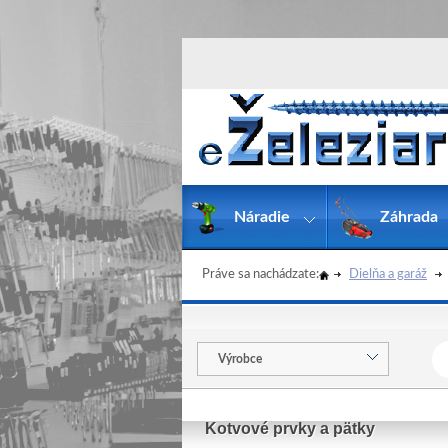
Náradie
Záhrada
Práve sa nachádzate:
Dielňa a garáž
Výrobce
Kotvové prvky a pätky