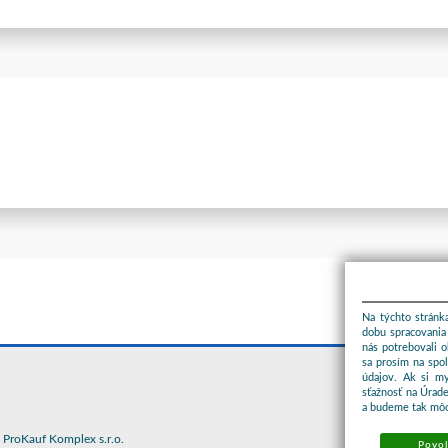
Na týchto stránka
dobu spracovania 
nás potrebovali 
sa prosím na spo
údajov. Ak si m
sťažnosť na Úrade
a budeme tak môc
ProKauf Komplex s.r.o.
Povol