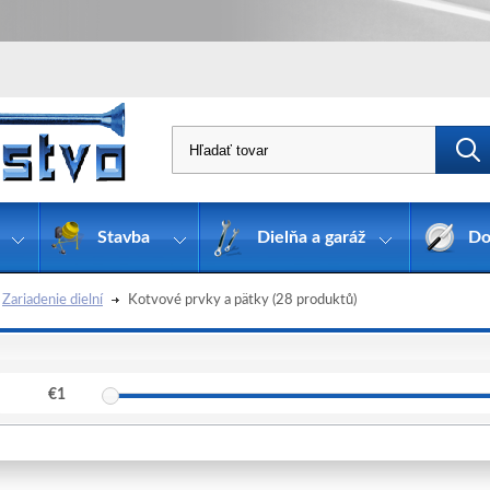
Stavba
Dielňa a garáž
Do
Zariadenie dielní
Kotvové prvky a pätky
(28 produktů)
€
1