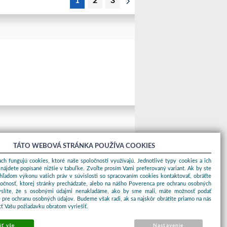
1
2
3
TÁTO WEBOVÁ STRÁNKA POUŽÍVA COOKIES
ch fungujú cookies, ktoré naše spoločnosti využívajú. Jednotlivé typy cookies a ich
nájdete popísané nižšie v tabuľke. Zvoľte prosím Vami preferovaný variant. Ak by ste
ohľadom výkonu vašich práv v súvislosti so spracovaním cookies kontaktovať, obráťte
ločnosť, ktorej stránky prechádzate, alebo na nášho Poverenca pre ochranu osobných
yslíte, že s osobnými údajmi nenakladáme, ako by sme mali, máte možnosť podať
 pre ochranu osobných údajov. Budeme však radi, ak sa najskôr obrátite priamo na nás
ť Vašu požiadavku obratom vyriešiť.
iť vše
Nastavenie