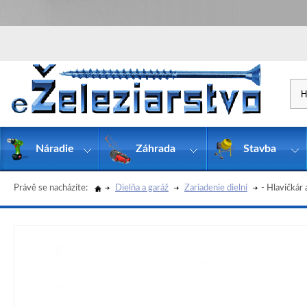
Náradie
Záhrada
Stavba
Právě se nacházíte:
Dielňa a garáž
Zariadenie dielní
- Hlavičkár