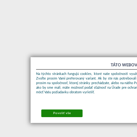
TÁTO WEBOV
Na týchto stránkach fungujú cookies, ktoré naše spoločnosti využí
Zvoľte prosím Vami preferovaný variant. Ak by ste nás potrebovali
prosím na spoločnosť, ktorej stránky prechádzate, alebo na nášho 
ako by sme mali, máte možnosť podať sťažnosť na Úrade pre ochran
môcť Vašu požiadavku obratom vyriešiť.
Povoliť vše