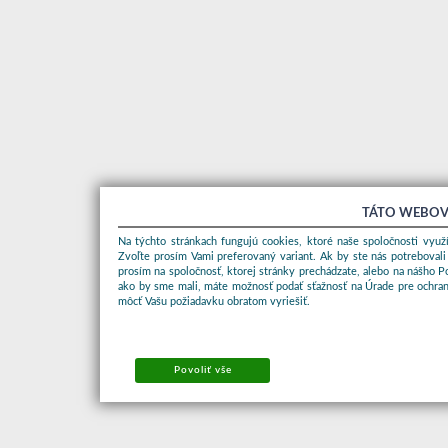
TÁTO WEBOV
Na týchto stránkach fungujú cookies, ktoré naše spoločnosti využí
Zvoľte prosím Vami preferovaný variant. Ak by ste nás potrebovali
prosím na spoločnosť, ktorej stránky prechádzate, alebo na nášho 
ako by sme mali, máte možnosť podať sťažnosť na Úrade pre ochran
môcť Vašu požiadavku obratom vyriešiť.
Povoliť vše