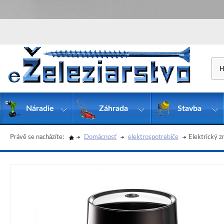
Náradie
Záhrada
Stavba
Právě se nacházíte:
Domácnosť
elektrospotrebiče
Elektrický 