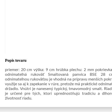
Popis tovaru
priemer: 20 cm výška: 9 cm hrúbka plechu: 2 mm pokrievka
odnímateľná rukoväť Smaltovaná panvica BSE 28 
odnímateľnou rukoväťou je vhodná na prípravu menších pok
využije sa aj k zapekanie v rúre, pretože má praktické odníma
držadlo. Vnútri je nanesený typický, tmavomodrý smalt. Ria
je určené pre tých, ktorí uprednostňujú tradíciu a dlho
životnosť riadu.