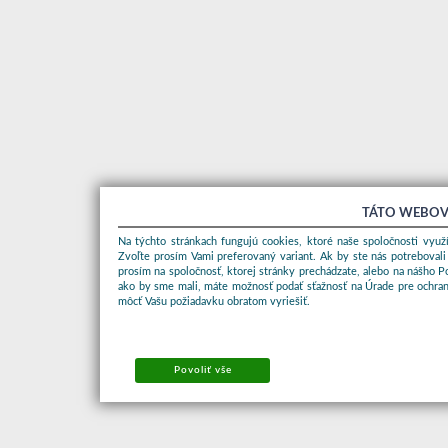
TÁTO WEBOV
Na týchto stránkach fungujú cookies, ktoré naše spoločnosti využí
Zvoľte prosím Vami preferovaný variant. Ak by ste nás potrebovali
prosím na spoločnosť, ktorej stránky prechádzate, alebo na nášho 
ako by sme mali, máte možnosť podať sťažnosť na Úrade pre ochran
môcť Vašu požiadavku obratom vyriešiť.
Povoliť vše