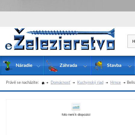
Náradie
Záhrada
Stavba
Právě se nacházíte:
Domácnosť
Kuchynský riad
Hrnce
Beli