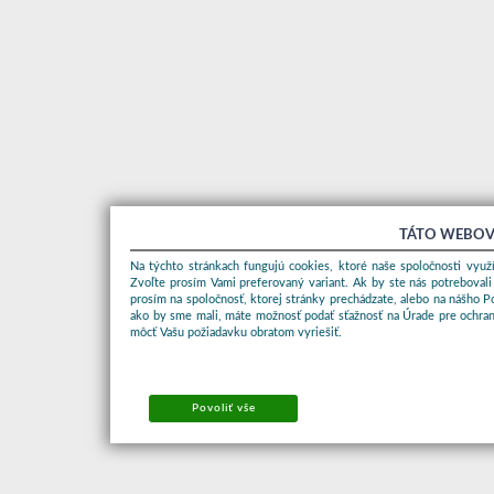
TÁTO WEBOV
Na týchto stránkach fungujú cookies, ktoré naše spoločnosti využí
Zvoľte prosím Vami preferovaný variant. Ak by ste nás potrebovali
prosím na spoločnosť, ktorej stránky prechádzate, alebo na nášho 
ako by sme mali, máte možnosť podať sťažnosť na Úrade pre ochran
môcť Vašu požiadavku obratom vyriešiť.
Povoliť vše