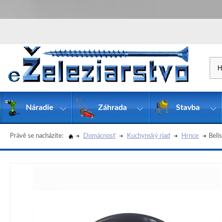
Náradie
Záhrada
Stavba
Právě se nacházíte:
Domácnosť
Kuchynský riad
Hrnce
Beli