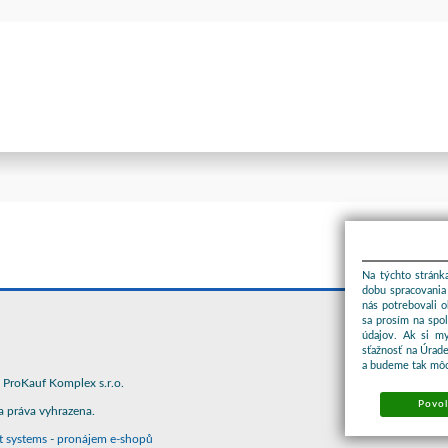
Na týchto stránka
dobu spracovania 
nás potrebovali 
sa prosím na spo
údajov. Ak si m
sťažnosť na Úrade
a budeme tak môc
ProKauf Komplex s.r.o.
Povol
 práva vyhrazena.
t systems
-
pronájem e-shopů