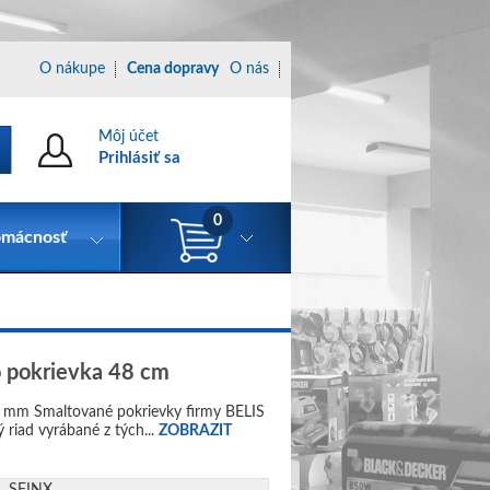
O nákupe
Cena dopravy
O nás
Môj účet
Prihlásiť sa
0
mácnosť
o pokrievka 48 cm
8 mm Smaltované pokrievky firmy BELIS
 riad vyrábané z tých...
ZOBRAZIT