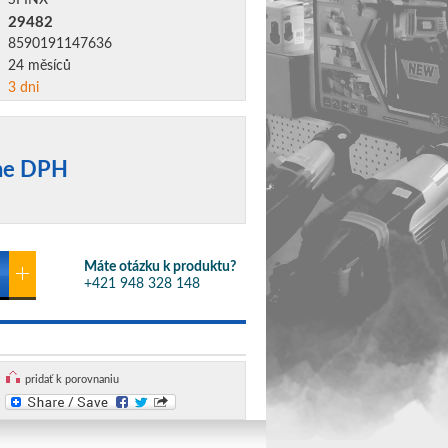
SFINX
29482
8590191147636
24 měsíců
3 dni
ane DPH
Máte otázku k produktu?
+421 948 328 148
pridať k porovnaniu