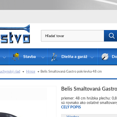
Stavba
Dielňa a garáž
Do
uchynský riad
Hrnce
Belis Smaltovaná Gastro pokrievka 48 cm
Belis Smaltovaná Gastr
priemer: 48 cm hrúbka plechu: 0,
sú rovnako ako ostatné smaltovaný
CELÝ POPIS