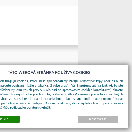
TÁTO WEBOVÁ STRÁNKA POUŽÍVA COOKIES
ch fungujú cookies, ktoré naše spoločnosti využívajú. Jednotlivé typy cookies a ich
nájdete popísané nižšie v tabuľke. Zvoľte prosím Vami preferovaný variant. Ak by ste
ohľadom výkonu vašich práv v súvislosti so spracovaním cookies kontaktovať, obráťte
ločnosť, ktorej stránky prechádzate, alebo na nášho Poverenca pre ochranu osobných
yslíte, že s osobnými údajmi nenakladáme, ako by sme mali, máte možnosť podať
 pre ochranu osobných údajov. Budeme však radi, ak sa najskôr obrátite priamo na nás
ť Vašu požiadavku obratom vyriešiť.
iť vše
Nastavenie