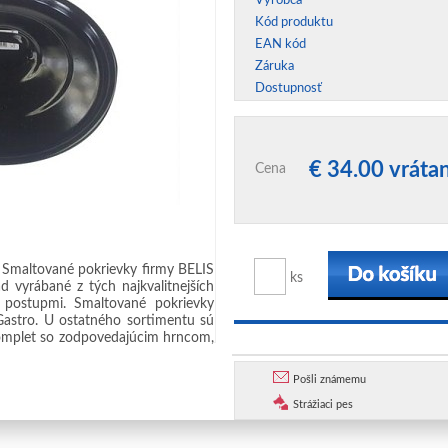
Výrobca
Kód produktu
EAN kód
Záruka
Dostupnosť
€ 34.00 vrát
Cena
 Smaltované pokrievky firmy BELIS
ks
d vyrábané z tých najkvalitnejších
 postupmi. Smaltované pokrievky
Gastro. U ostatného sortimentu sú
omplet so zodpovedajúcim hrncom,
Pošli známemu
Strážiaci pes