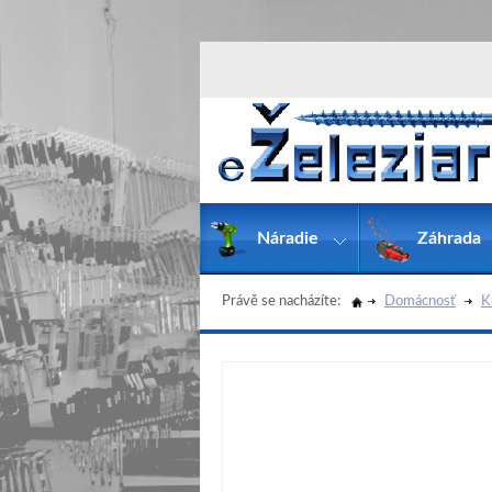
Náradie
Záhrada
Právě se nacházíte:
Domácnosť
K