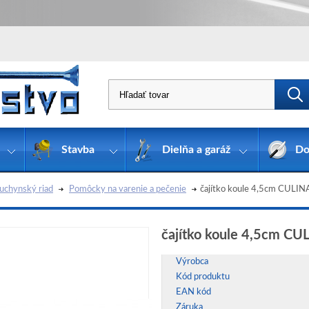
Stavba
Dielňa a garáž
Do
uchynský riad
Pomôcky na varenie a pečenie
čajítko koule 4,5cm CULIN
čajítko koule 4,5cm CU
Výrobca
Kód produktu
EAN kód
Záruka