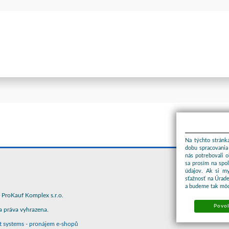
Na týchto stránka
dobu spracovania 
nás potrebovali 
sa prosím na spo
údajov. Ak si m
sťažnosť na Úrade
a budeme tak môc
ProKauf Komplex s.r.o.
Povol
 práva vyhrazena.
t systems
-
pronájem e-shopů