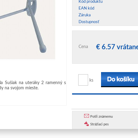
Kód produktu
EAN kód
Záruka
Dostupnosť
€ 6.57 vráta
Cena
ks
ela Sušiak na uteráky 2 ramenný s
dy na svojom mieste.
Pošli známemu
Strážiaci pes