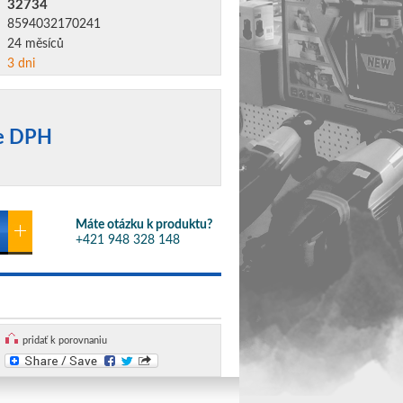
32734
8594032170241
24 měsíců
3 dni
ne DPH
Máte otázku k produktu?
+421 948 328 148
pridať k porovnaniu