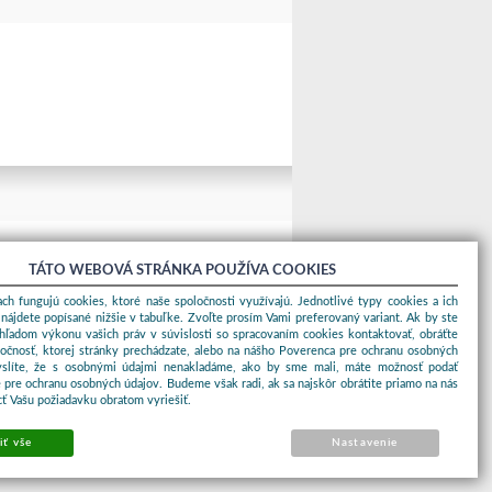
TÁTO WEBOVÁ STRÁNKA POUŽÍVA COOKIES
ch fungujú cookies, ktoré naše spoločnosti využívajú. Jednotlivé typy cookies a ich
nájdete popísané nižšie v tabuľke. Zvoľte prosím Vami preferovaný variant. Ak by ste
ohľadom výkonu vašich práv v súvislosti so spracovaním cookies kontaktovať, obráťte
ločnosť, ktorej stránky prechádzate, alebo na nášho Poverenca pre ochranu osobných
yslíte, že s osobnými údajmi nenakladáme, ako by sme mali, máte možnosť podať
 pre ochranu osobných údajov. Budeme však radi, ak sa najskôr obrátite priamo na nás
ť Vašu požiadavku obratom vyriešiť.
iť vše
Nastavenie