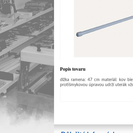
Popis tovaru
dĺžka ramena: 47 cm materiál: kov bi
protišmykovou úpravou udrží uterák vž