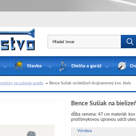
Stavba
Dielňa a garáž
Do
omôcky na sušenie prádla
Bence Sušiak na bielizeň dvojramenný kov. biely
Bence Sušiak na bielize
dĺžka ramena: 47 cm materiál: kov
protišmykovou úpravou udrží uter
Výrobca