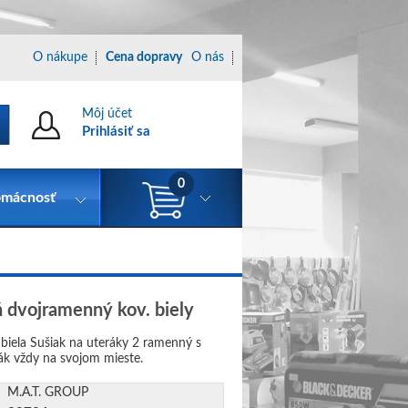
O nákupe
Cena dopravy
O nás
Môj účet
Prihlásiť sa
0
mácnosť
ň dvojramenný kov. biely
 biela Sušiak na uteráky 2 ramenný s
ák vždy na svojom mieste.
M.A.T. GROUP