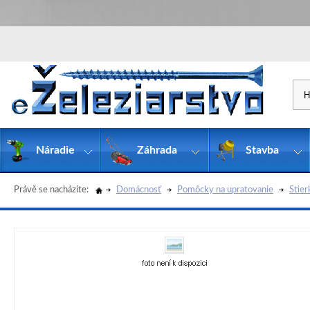
Náradie
Záhrada
Stavba
Právě se nacházíte:
Domácnosť
Pomôcky na upratovanie
Stier