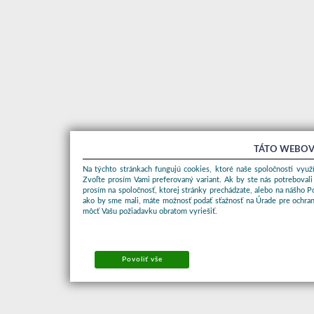
TÁTO WEBOV
Na týchto stránkach fungujú cookies, ktoré naše spoločnosti využí
Zvoľte prosím Vami preferovaný variant. Ak by ste nás potrebovali
prosím na spoločnosť, ktorej stránky prechádzate, alebo na nášho 
ako by sme mali, máte možnosť podať sťažnosť na Úrade pre ochran
môcť Vašu požiadavku obratom vyriešiť.
Povoliť vše