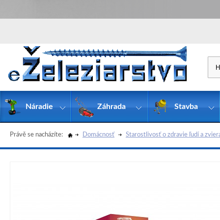
Náradie
Záhrada
Stavba
Právě se nacházíte:
Domácnosť
Starostlivosť o zdravie ľudí a zvier