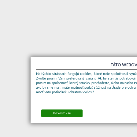
TÁTO WEBOV
Na týchto stránkach fungujú cookies, ktoré naše spoločnosti využí
Zvoľte prosím Vami preferovaný variant. Ak by ste nás potrebovali
prosím na spoločnosť, ktorej stránky prechádzate, alebo na nášho 
ako by sme mali, máte možnosť podať sťažnosť na Úrade pre ochran
môcť Vašu požiadavku obratom vyriešiť.
Povoliť vše