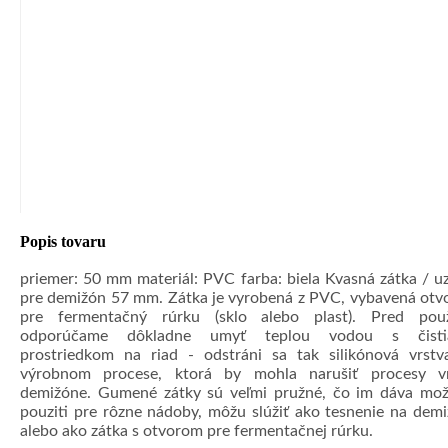
Popis tovaru
priemer: 50 mm materiál: PVC farba: biela Kvasná zátka / u
pre demižón 57 mm. Zátka je vyrobená z PVC, vybavená ot
pre fermentačný rúrku (sklo alebo plast). Pred použ
odporúčame dôkladne umyť teplou vodou s čisti
prostriedkom na riad - odstráni sa tak silikónová vrst
výrobnom procese, ktorá by mohla narušiť procesy vn
demižóne. Gumené zátky sú veľmi pružné, čo im dáva mo
pouziti pre rôzne nádoby, môžu slúžiť ako tesnenie na dem
alebo ako zátka s otvorom pre fermentačnej rúrku.