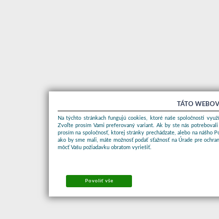
TÁTO WEBOV
Na týchto stránkach fungujú cookies, ktoré naše spoločnosti využí
Zvoľte prosím Vami preferovaný variant. Ak by ste nás potrebovali
prosím na spoločnosť, ktorej stránky prechádzate, alebo na nášho 
ako by sme mali, máte možnosť podať sťažnosť na Úrade pre ochran
môcť Vašu požiadavku obratom vyriešiť.
Povoliť vše