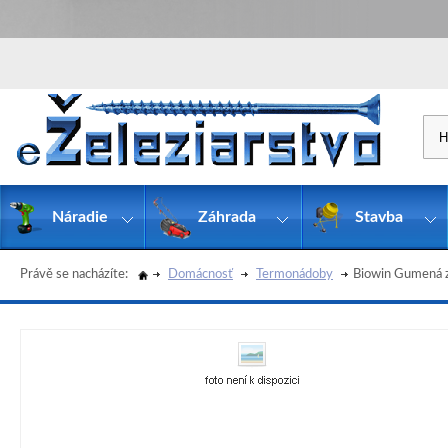
Náradie
Záhrada
Stavba
Právě se nacházíte:
Domácnosť
Termonádoby
Biowin Gumená 