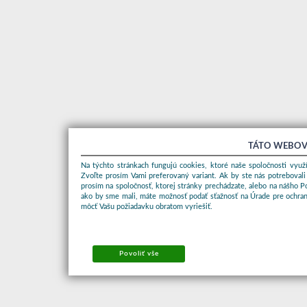
TÁTO WEBOV
Na týchto stránkach fungujú cookies, ktoré naše spoločnosti využí
Zvoľte prosím Vami preferovaný variant. Ak by ste nás potrebovali
prosím na spoločnosť, ktorej stránky prechádzate, alebo na nášho 
ako by sme mali, máte možnosť podať sťažnosť na Úrade pre ochran
môcť Vašu požiadavku obratom vyriešiť.
Povoliť vše