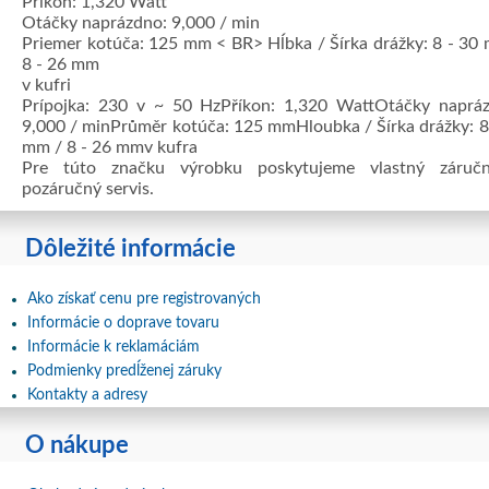
Príkon: 1,320 Watt
Otáčky naprázdno: 9,000 / min
Priemer kotúča: 125 mm < BR> Hĺbka / Šírka drážky: 8 - 30
8 - 26 mm
v kufri
Prípojka: 230 v ~ 50 HzPříkon: 1,320 WattOtáčky naprá
9,000 / minPrůměr kotúča: 125 mmHloubka / Šírka drážky: 8
mm / 8 - 26 mmv kufra
Pre túto značku výrobku poskytujeme vlastný záruč
pozáručný servis.
Dôležité informácie
Ako získať cenu pre registrovaných
Informácie o doprave tovaru
Informácie k reklamáciám
Podmienky predĺženej záruky
Kontakty a adresy
O nákupe