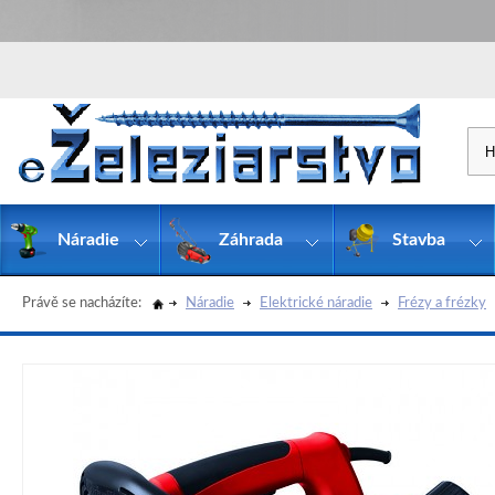
Náradie
Záhrada
Stavba
Právě se nacházíte:
Náradie
Elektrické náradie
Frézy a frézky